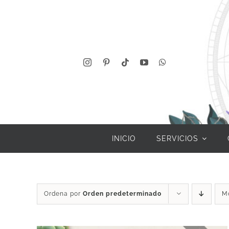
Saltar
al
contenido
INICIO
SERVICIOS
Ordena por
Orden predeterminado
M