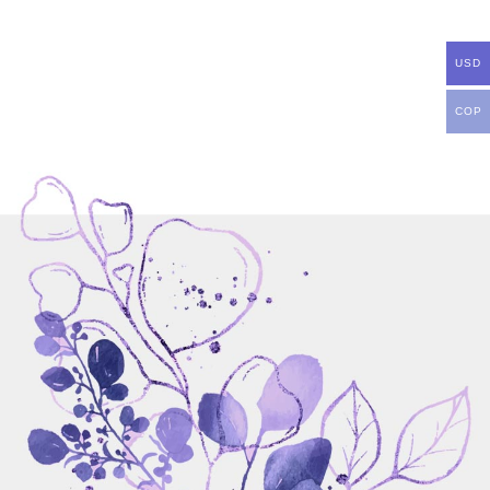
USD
COP