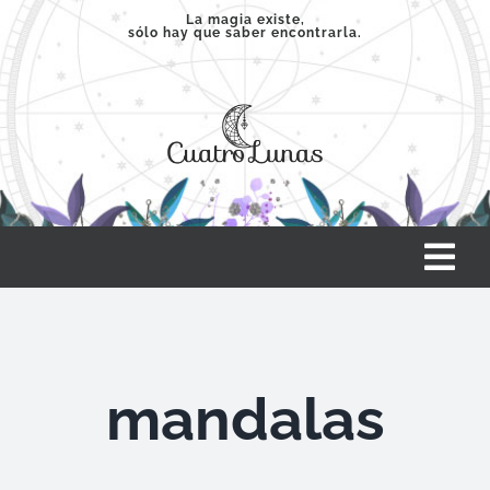
Saltar
La magia existe,
sólo hay que saber encontrarla.
al
contenido
Tog
Nav
INICIO
mandalas
SERVICIOS
CLASES