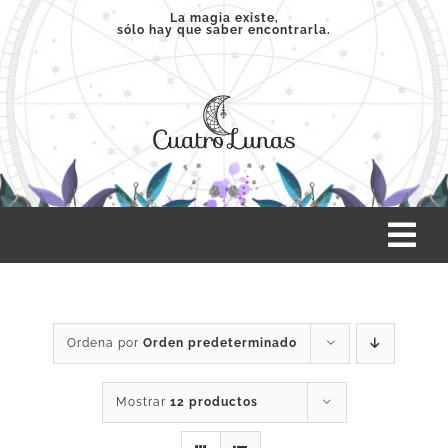
Saltar
La magia existe,
sólo hay que saber encontrarla.
al
contenido
Tog
Nav
INICIO
Ordena por
Orden predeterminado
SERVICIOS
Mostrar
12 productos
CLASES