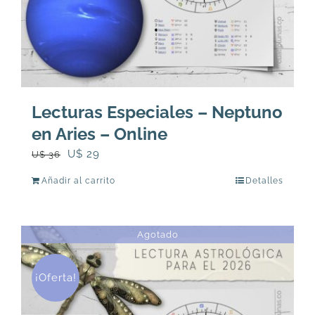
Lecturas Especiales – Neptuno
en Aries – Online
El
El
U$
29
U$
36
precio
precio
Añadir al carrito
Detalles
original
actual
era:
es:
U$
U$
Agotado
36.
29.
¡Oferta!