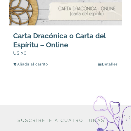
producto
Carta Dracónica o Carta del
Espíritu – Online
U$
36
Añadir al carrito
Detalles
SUSCRÍBETE A CUATRO LUNAS