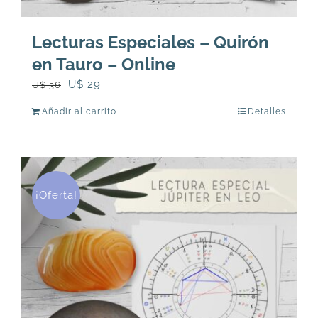
Lecturas Especiales – Quirón
en Tauro – Online
El
El
U$
29
U$
36
precio
precio
Añadir al carrito
Detalles
original
actual
era:
es:
U$
U$
36.
29.
¡Oferta!