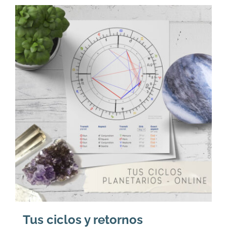
U$
U$
32.
23.
Tus ciclos y retornos