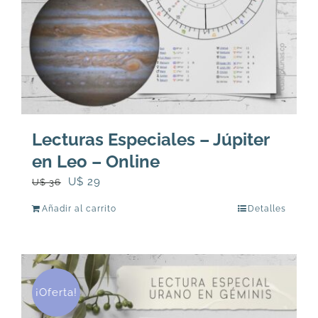
Lecturas Especiales – Júpiter
en Leo – Online
El
El
U$
29
U$
36
precio
precio
Añadir al carrito
Detalles
original
actual
era:
es:
U$
U$
36.
29.
¡Oferta!