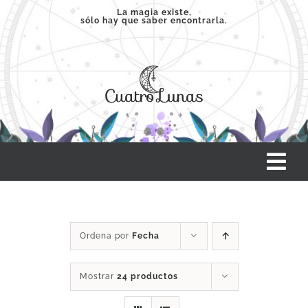
Saltar
La magia existe,
sólo hay que saber encontrarla.
al
contenido
Tog
Nav
INICIO
Ordena por
Fecha
SERVICIOS
Mostrar
24 productos
CLASES