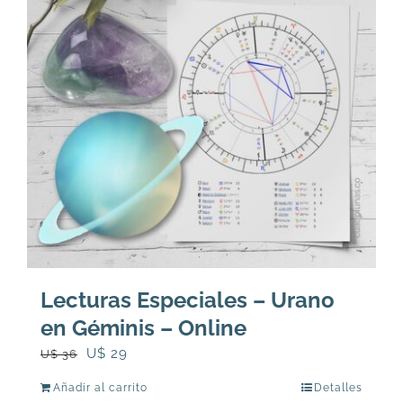
Lecturas Especiales – Urano
en Géminis – Online
El
El
U$
29
U$
36
precio
precio
Añadir al carrito
Detalles
original
actual