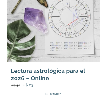
Lectura astrológica para el
2026 – Online
El
El
U$
23
U$
32
precio
precio
Detalles
original
actual
era:
es: