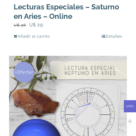
Lecturas Especiales – Saturno
en Aries – Online
El
El
U$
29
U$
36
precio
precio
Añadir al carrito
Detalles
original
actual
era:
es:
U$
U$
36.
29.
¡Oferta!
USD