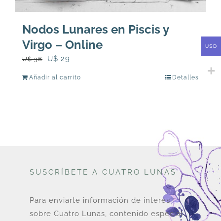
Nodos Lunares en Piscis y
Virgo – Online
USD
El
El
U$
29
U$
36
precio
precio
Añadir al carrito
Detalles
original
actual
era:
es:
U$
U$
36.
29.
SUSCRÍBETE A CUATRO LUNAS
Para enviarte información de interés
sobre Cuatro Lunas, contenido especial