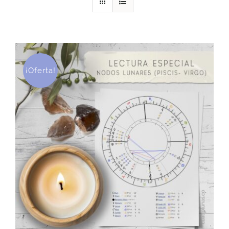
DESCARGAS
PRODUCTOS
¡Oferta!
ARTÍCULOS
ACERCA
CONTACTO
Carrito