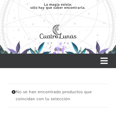
Saltar
La magia existe,
sólo hay que saber encontrarla.
al
contenido
Tog
Nav
INICIO
No se han encontrado productos que
SERVICIOS
coincidan con tu selección.
CLASES