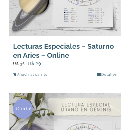
Lecturas Especiales – Saturno
en Aries – Online
El
El
U$
29
U$
36
precio
precio
Añadir al carrito
Detalles
original
actual
era:
es:
U$
U$
36.
29.
¡Oferta!