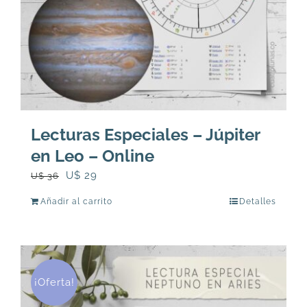
Lecturas Especiales – Júpiter
en Leo – Online
El
El
U$
29
U$
36
precio
precio
Añadir al carrito
Detalles
original
actual
era:
es:
U$
U$
36.
29.
¡Oferta!