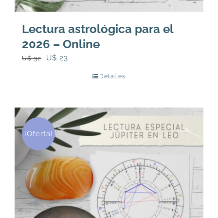
Lectura astrológica para el
2026 – Online
El
El
U$
23
U$
32
precio
precio
Detalles
original
actual
era:
es:
U$
U$
32.
23.
¡Oferta!