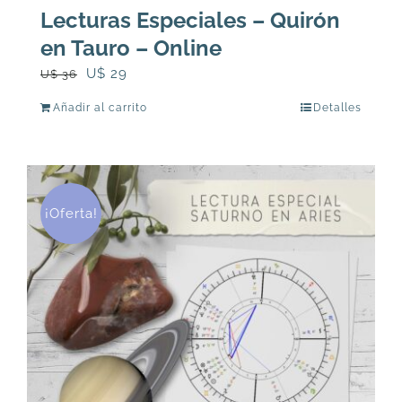
Lecturas Especiales – Quirón
en Tauro – Online
El
El
U$
29
U$
36
precio
precio
Añadir al carrito
Detalles
original
actual
era:
es:
U$
U$
36.
29.
¡Oferta!