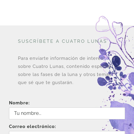
U$
U$
36.
29.
SUSCRÍBETE A CUATRO LUNAS
Para enviarte información de interés
sobre Cuatro Lunas, contenido especial
sobre las fases de la luna y otros temas
que sé que te gustarán.
Nombre:
Correo electrónico: