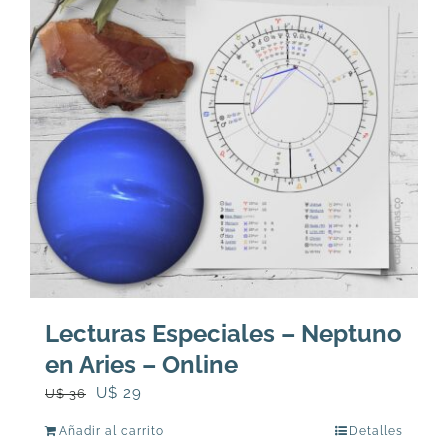
Lecturas Especiales – Neptuno
en Aries – Online
El
El
U$
29
U$
36
precio
precio
Añadir al carrito
Detalles
original
actual