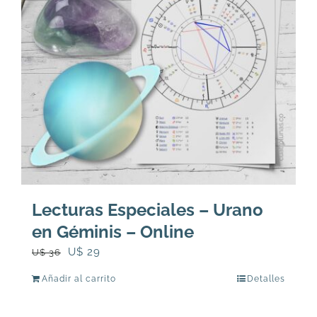
Lecturas Especiales – Urano
en Géminis – Online
El
El
U$
29
U$
36
precio
precio
Añadir al carrito
Detalles
original
actual
era:
es: