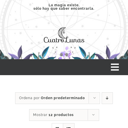
Saltar
La magia existe,
sólo hay que saber encontrarla.
al
contenido
Tog
Nav
INICIO
Ordena por
Orden predeterminado
SERVICIOS
Mostrar
12 productos
CLASES