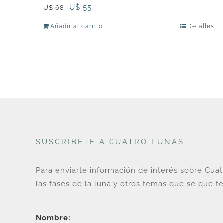
El
El
U$
55
U$
68
precio
precio
Añadir al carrito
Detalles
original
actual
era:
es:
U$
U$
68.
55.
SUSCRÍBETE A CUATRO LUNAS
Para enviarte información de interés sobre Cua
las fases de la luna y otros temas que sé que te
Nombre: