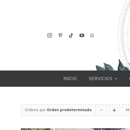
Saltar
al
contenido
INICIO
SERVICIOS
Ordena por
Orden predeterminado
M