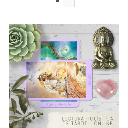
DESCARGAS
PRODUCTOS
ARTÍCULOS
ACERCA
CONTACTO
Carrito