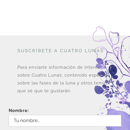
era:
es:
U$
U$
28.
26.
SUSCRÍBETE A CUATRO LUNAS
Para enviarte información de interés
sobre Cuatro Lunas, contenido especial
sobre las fases de la luna y otros temas
que sé que te gustarán.
Nombre: