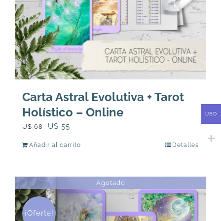
Carta Astral Evolutiva + Tarot
Holístico – Online
USD
El
El
U$
55
U$
68
precio
precio
Añadir al carrito
Detalles
original
actual
era:
es:
U$
U$
Agotado
68.
55.
¡Oferta!