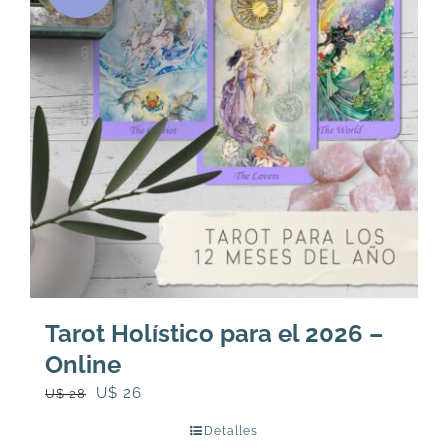
Tarot Holístico para el 2026 –
Online
El
El
U$
26
U$
28
precio
precio
Detalles
original
actual