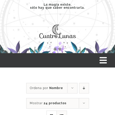
Saltar
La magia existe,
sólo hay que saber encontrarla.
al
contenido
Tog
Nav
INICIO
Ordena por
Nombre
SERVICIOS
Mostrar
24 productos
CLASES