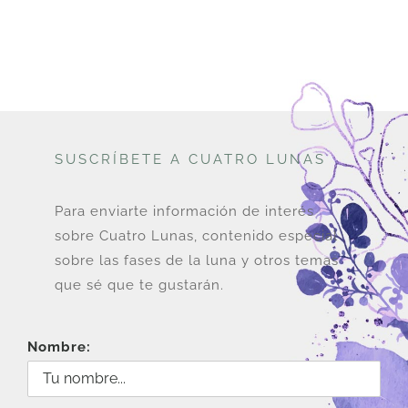
era:
es:
U$
U$
28.
26.
SUSCRÍBETE A CUATRO LUNAS
Para enviarte información de interés
sobre Cuatro Lunas, contenido especial
sobre las fases de la luna y otros temas
que sé que te gustarán.
Nombre: