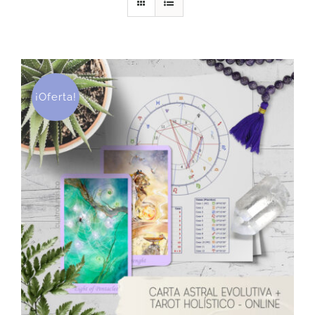
DESCARGAS
PRODUCTOS
¡Oferta!
ARTÍCULOS
ACERCA
CONTACTO
Carrito