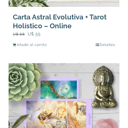
Carta Astral Evolutiva + Tarot
Holístico – Online
El
El
U$
55
U$
68
precio
precio
Añadir al carrito
Detalles
original
actual
era:
es:
U$
U$
68.
55.