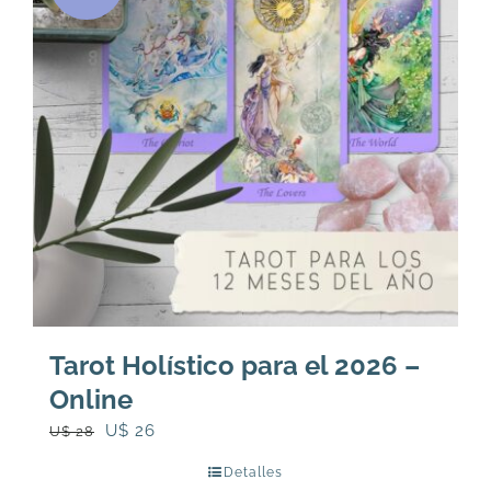
Tarot Holístico para el 2026 –
Online
El
El
U$
26
U$
28
precio
precio
Detalles
original
actual