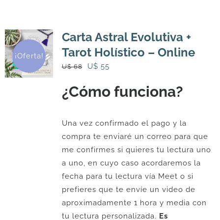
Carta Astral Evolutiva +
Tarot Holístico – Online
¡Oferta!
El
El
U$
55
U$
68
precio
precio
¿Cómo funciona?
original
actual
era:
es:
U$
U$
Una vez confirmado el pago y la
68.
55.
compra te enviaré un correo para que
me confirmes si quieres tu lectura uno
a uno, en cuyo caso acordaremos la
fecha para tu lectura vía Meet o si
prefieres que te envíe un video de
aproximadamente 1 hora y media con
tu lectura personalizada.
Es