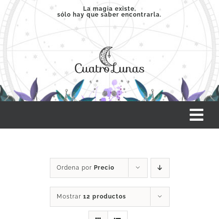
Saltar
La magia existe,
sólo hay que saber encontrarla.
al
contenido
Tog
Nav
INICIO
Ordena por
Precio
SERVICIOS
Mostrar
12 productos
CLASES