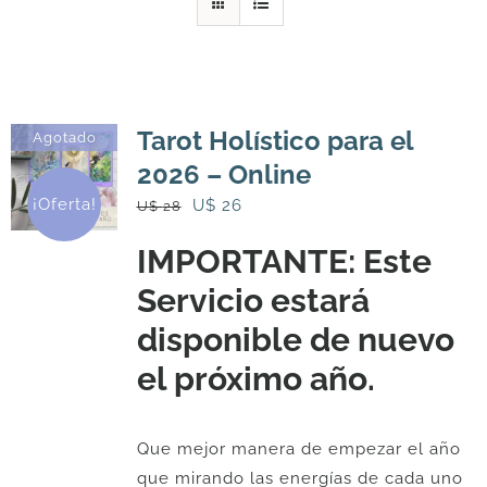
DESCARGAS
PRODUCTOS
Tarot Holístico para el
Agotado
2026 – Online
ARTÍCULOS
¡Oferta!
El
El
U$
26
U$
28
precio
precio
IMPORTANTE: Este
original
actual
ACERCA
Servicio estará
era:
es:
U$
U$
disponible de nuevo
CONTACTO
28.
26.
el próximo año.
Carrito
Que mejor manera de empezar el año
que mirando las energías de cada uno