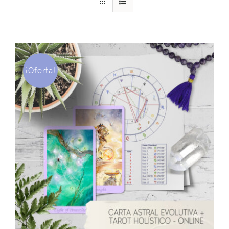
DESCARGAS
PRODUCTOS
¡Oferta!
ARTÍCULOS
ACERCA
CONTACTO
Carrito