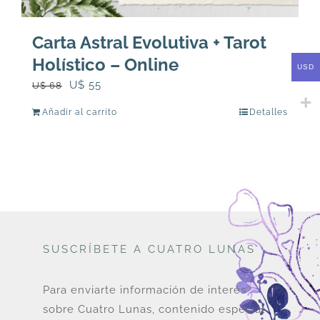
Carta Astral Evolutiva + Tarot
Holístico – Online
USD
El
El
U$
55
U$
68
precio
precio
Añadir al carrito
Detalles
original
actual
era:
es:
U$
U$
68.
55.
SUSCRÍBETE A CUATRO LUNAS
Para enviarte información de interés
sobre Cuatro Lunas, contenido especial