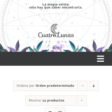
Saltar
La magia existe,
sólo hay que saber encontrarla.
al
contenido
Tog
Nav
INICIO
Ordena por
Orden predeterminado
SERVICIOS
Mostrar
12 productos
CLASES