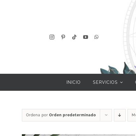
Saltar
al
contenido
INICIO
SERVICIOS
Ordena por
Orden predeterminado
M