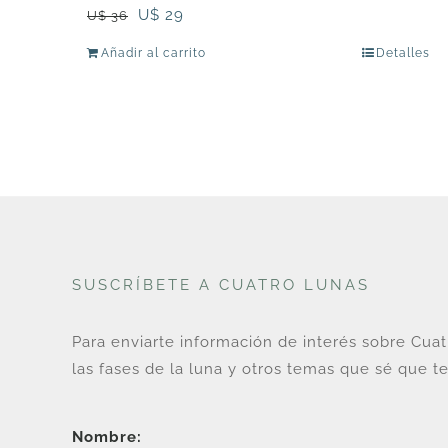
El
El
U$
29
U$
36
precio
precio
Añadir al carrito
Detalles
original
actual
era:
es:
U$
U$
36.
29.
SUSCRÍBETE A CUATRO LUNAS
Para enviarte información de interés sobre Cua
las fases de la luna y otros temas que sé que te
Nombre: