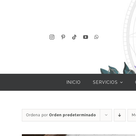
Saltar
al
contenido
INICIO
SERVICIOS
Ordena por
Orden predeterminado
M