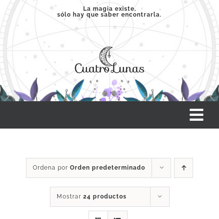
Saltar
La magia existe,
sólo hay que saber encontrarla.
al
contenido
Tog
Nav
INICIO
Ordena por
Orden predeterminado
SERVICIOS
Mostrar
24 productos
CLASES