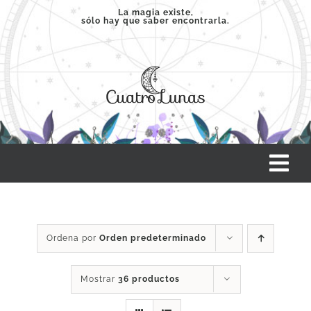
Saltar
La magia existe,
sólo hay que saber encontrarla.
al
contenido
Tog
Nav
INICIO
Ordena por
Orden predeterminado
SERVICIOS
Mostrar
36 productos
CLASES