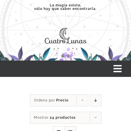
Saltar
La magia existe,
sólo hay que saber encontrarla.
al
contenido
Tog
Nav
INICIO
Ordena por
Precio
SERVICIOS
Mostrar
24 productos
CLASES