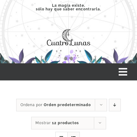
Saltar
La magia existe,
sólo hay que saber encontrarla.
al
contenido
Tog
Nav
INICIO
Ordena por
Orden predeterminado
SERVICIOS
Mostrar
12 productos
CLASES