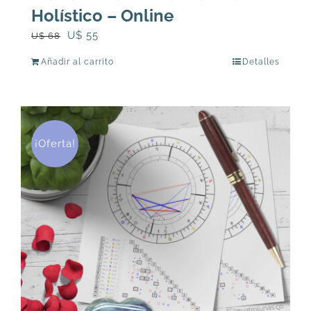
Holístico – Online
El
El
U$
55
U$
68
precio
precio
Añadir al carrito
Detalles
original
actual
era:
es:
U$
U$
68.
55.
¡Oferta!