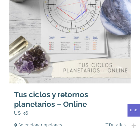
Tus ciclos y retornos
planetarios – Online
USD
U$
36
Seleccionar opciones
Detalles
Este
producto