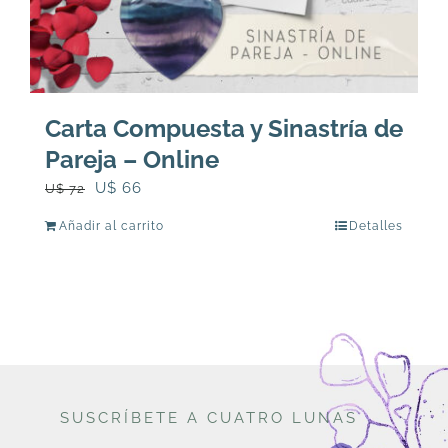
Carta Compuesta y Sinastría de
Pareja – Online
El
El
U$
66
U$
72
precio
precio
Añadir al carrito
Detalles
original
actual
era:
es:
U$
U$
72.
66.
SUSCRÍBETE A CUATRO LUNAS