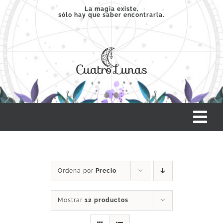
Saltar
La magia existe,
sólo hay que saber encontrarla.
al
contenido
Tog
Nav
INICIO
Ordena por
Precio
SERVICIOS
Mostrar
12 productos
CLASES