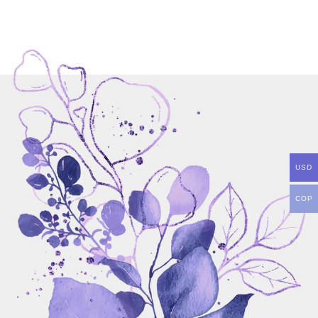
USD
COP