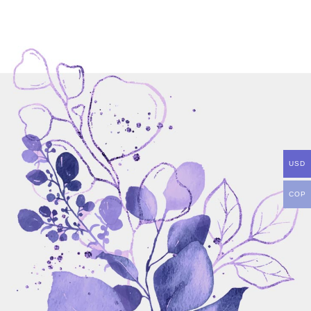
USD
COP