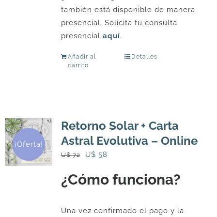
también está disponible de manera
presencial. Solicita tu consulta
presencial
aquí
.
Añadir al
Detalles
carrito
Retorno Solar + Carta
Astral Evolutiva – Online
¡Oferta!
El
El
U$
58
U$
72
precio
precio
¿Cómo funciona?
original
actual
era:
es:
U$
U$
Una vez confirmado el pago y la