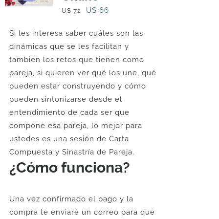
El
El
U$
66
U$
72
precio
precio
Si les interesa saber cuáles son las
original
actual
dinámicas que se les facilitan y
era:
es:
también los retos que tienen como
U$
U$
pareja, si quieren ver qué los une, qué
72.
66.
pueden estar construyendo y cómo
pueden sintonizarse desde el
entendimiento de cada ser que
compone esa pareja, lo mejor para
ustedes es una sesión de Carta
Compuesta y Sinastría de Pareja.
¿Cómo funciona?
Una vez confirmado el pago y la
compra te enviaré un correo para que