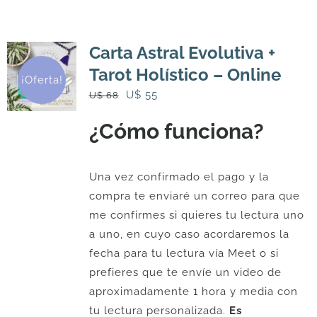
Carta Astral Evolutiva +
Tarot Holístico – Online
¡Oferta!
El
El
U$
55
U$
68
precio
precio
¿Cómo funciona?
original
actual
era:
es:
U$
U$
Una vez confirmado el pago y la
68.
55.
compra te enviaré un correo para que
me confirmes si quieres tu lectura uno
a uno, en cuyo caso acordaremos la
fecha para tu lectura vía Meet o si
prefieres que te envíe un video de
aproximadamente 1 hora y media con
tu lectura personalizada.
Es