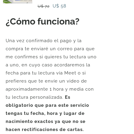
El
El
U$
58
U$
72
precio
precio
¿Cómo funciona?
original
actual
era:
es:
U$
U$
Una vez confirmado el pago y la
72.
58.
compra te enviaré un correo para que
me confirmes si quieres tu lectura uno
a uno, en cuyo caso acordaremos la
fecha para tu lectura vía Meet o si
prefieres que te envíe un video de
aproximadamente 1 hora y media con
tu lectura personalizada.
Es
obligatorio que para este servicio
tengas tu fecha, hora y lugar de
nacimiento exactos ya que no se
hacen rectificaciones de cartas.