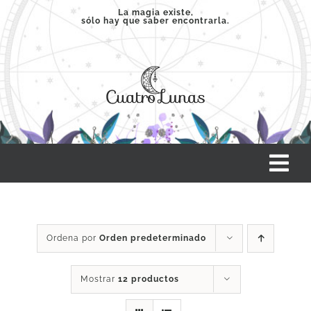
Saltar
La magia existe,
sólo hay que saber encontrarla.
al
contenido
Tog
Nav
INICIO
Ordena por
Orden predeterminado
SERVICIOS
Mostrar
12 productos
CLASES