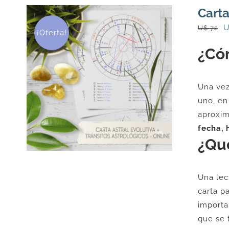
Carta
E
U$
72
¡Oferta!
p
¿Có
o
e
U
Una vez
7
uno, en
aproxim
fecha, 
¿Qué
Una lec
carta p
importa
que se 