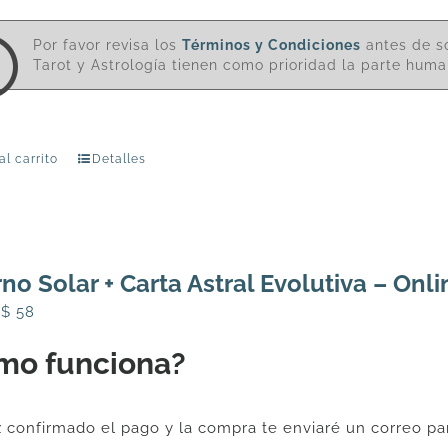
Por favor revisa los
Términos y Condiciones
antes de so
Tarot y Astrología tienen como prioridad la parte human
al carrito
Detalles
no Solar + Carta Astral Evolutiva – Onli
l
El
U$
58
recio
precio
mo funciona?
riginal
actual
ra:
es:
$
U$
 confirmado el pago y la compra te enviaré un correo par
2.
58.