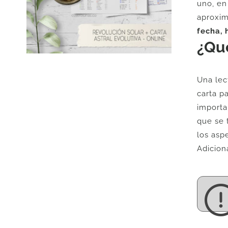
uno, en
aproxim
fecha, 
¿Qué
Una lec
carta p
importa
que se 
los asp
Adicion