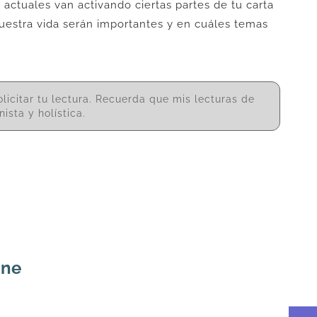
 actuales van activando ciertas partes de tu carta
nuestra vida serán importantes y en cuáles temas
licitar tu lectura. Recuerda que mis lecturas de
ista y holística.
ine