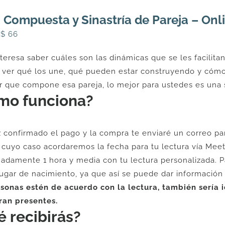
 Compuesta y Sinastría de Pareja – Onl
l
El
U$
66
recio
precio
interesa saber cuáles son las dinámicas que se les facilita
riginal
actual
 ver qué los une, qué pueden estar construyendo y cómo
ra:
es:
r que compone esa pareja, lo mejor para ustedes es una s
$
U$
mo funciona?
2.
66.
 confirmado el pago y la compra te enviaré un correo par
 cuyo caso acordaremos la fecha para tu lectura vía Meet 
adamente 1 hora y media con tu lectura personalizada. Pa
lugar de nacimiento, ya que así se puede dar información
sonas estén de acuerdo con la lectura, también sería i
ran presentes.
 recibirás?