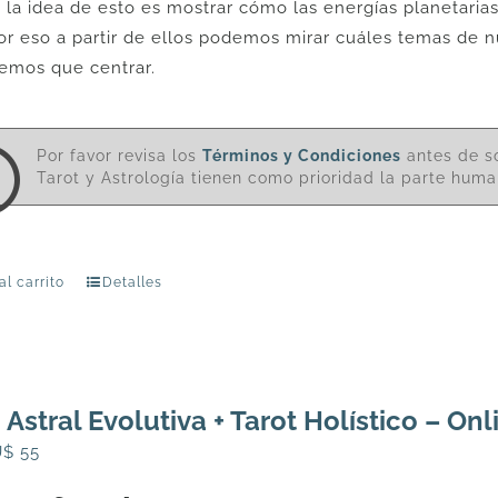
 la idea de esto es mostrar cómo las energías planetarias
por eso a partir de ellos podemos mirar cuáles temas de 
emos que centrar.
Por favor revisa los
Términos y Condiciones
antes de so
Tarot y Astrología tienen como prioridad la parte human
al carrito
Detalles
 Astral Evolutiva + Tarot Holístico – Onl
l
El
U$
55
recio
precio