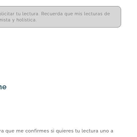
licitar tu lectura. Recuerda que mis lecturas de
ista y holística.
ne
a que me confirmes si quieres tu lectura uno a