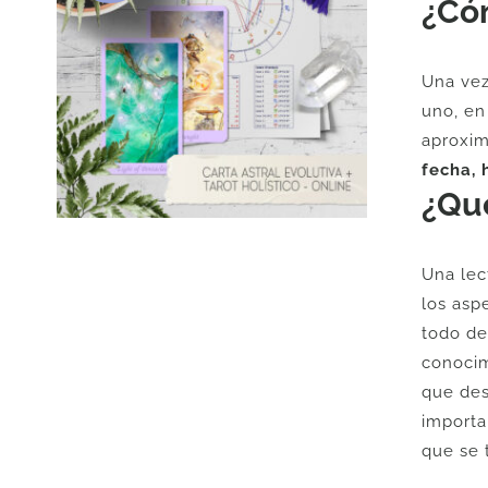
¿Có
o
e
Una vez
6
uno, en
aproxim
fecha, 
¿Qué
Una lec
los asp
todo de
conocim
que des
importa
que se 