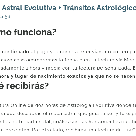
 Astral Evolutiva + Tránsitos Astrológic
l
El
U$
58
recio
precio
mo funciona?
riginal
actual
ra:
es:
$
U$
 confirmado el pago y la compra te enviaré un correo par
2.
58.
 cuyo caso acordaremos la fecha para tu lectura vía Meet 
adamente 1 hora y media con tu lectura personalizada.
E
hora y lugar de nacimiento exactos ya que no se hacen 
 recibirás?
tura Online de dos horas de Astrología Evolutiva donde 
ara que descubras el mapa astral que guía tu ser y tu es
ntes de tu carta natal, cuáles son las herramientas que ti
te presentan. Por otro lado, recibirás una lectura de tus 