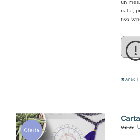
un mes,
natal, 
nos ten
Añadir 
Carta
E
U$
68
¡Oferta!
p