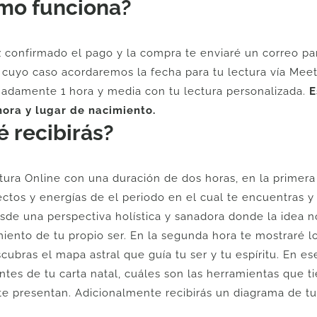
mo funciona?
riginal
actual
ra:
es:
U$
U$
 confirmado el pago y la compra te enviaré un correo par
8.
55.
 cuyo caso acordaremos la fecha para tu lectura vía Meet 
adamente 1 hora y media con tu lectura personalizada.
E
hora y lugar de nacimiento.
 recibirás?
tura Online con una duración de dos horas, en la primera 
ectos y energías de el periodo en el cual te encuentras 
sde una perspectiva holística y sanadora donde la idea no
iento de tu propio ser. En la segunda hora te mostraré l
cubras el mapa astral que guía tu ser y tu espíritu. En 
ntes de tu carta natal, cuáles son las herramientas que ti
te presentan. Adicionalmente recibirás un diagrama de tu