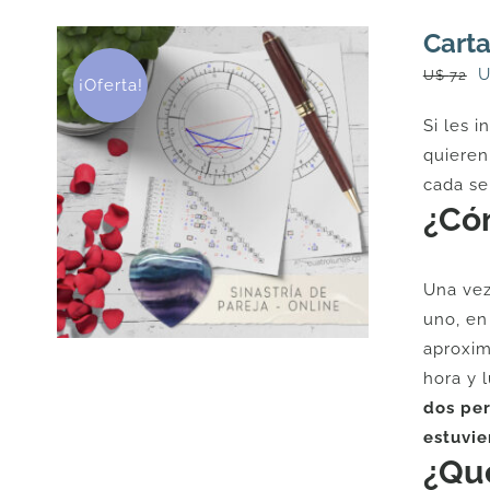
Carta
E
U$
72
¡Oferta!
p
Si les 
o
quieren
e
cada se
U
¿Có
7
Una vez
uno, en
aproxim
hora y 
dos per
estuvie
¿Qué