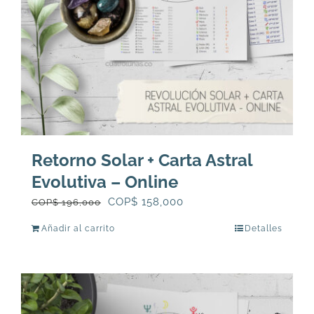
Retorno Solar + Carta Astral
Evolutiva – Online
El
El
COP$
158,000
COP$
196,000
precio
precio
Añadir al carrito
Detalles
original
actual
era:
es:
COP$
COP$
196,000.
158,000.