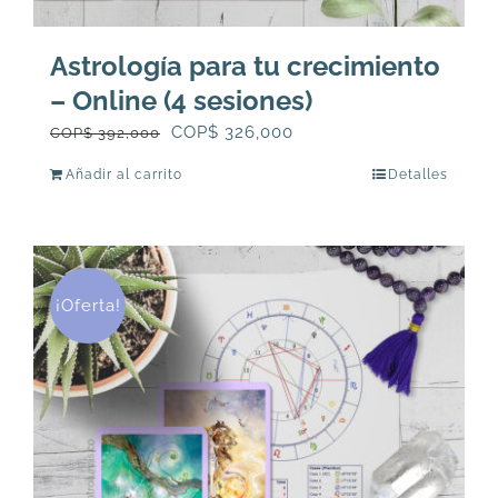
Astrología para tu crecimiento
– Online (4 sesiones)
El
El
COP$
326,000
COP$
392,000
precio
precio
Añadir al carrito
Detalles
original
actual
era:
es:
COP$
COP$
392,000.
326,000.
¡Oferta!