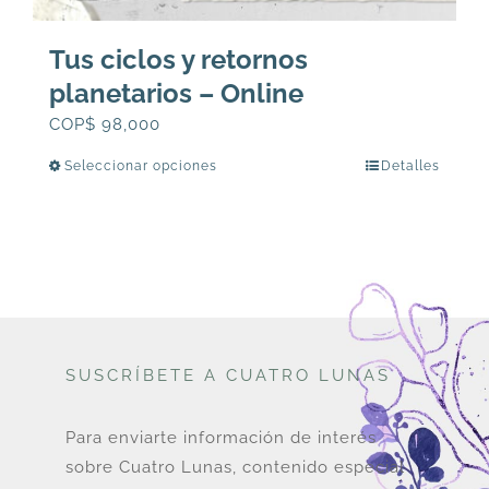
Tus ciclos y retornos
planetarios – Online
COP$
98,000
Seleccionar opciones
Detalles
Este
producto
tiene
múltiples
variantes.
Las
opciones
SUSCRÍBETE A CUATRO LUNAS
se
pueden
elegir
Para enviarte información de interés
en
sobre Cuatro Lunas, contenido especial