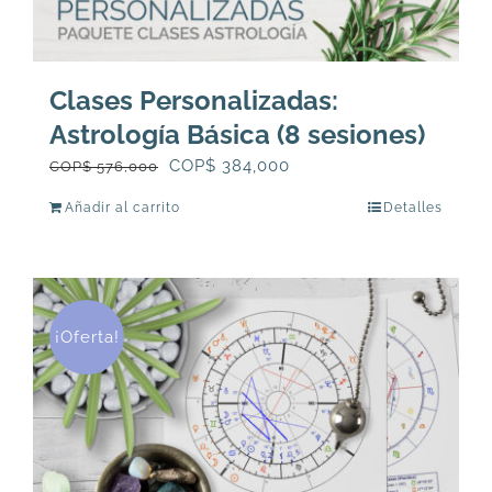
Clases Personalizadas:
Astrología Básica (8 sesiones)
El
El
COP$
384,000
COP$
576,000
precio
precio
Añadir al carrito
Detalles
original
actual
era:
es:
COP$
COP$
576,000.
384,000.
¡Oferta!