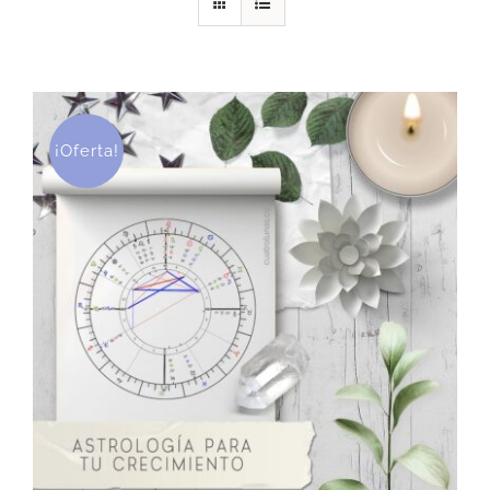
DESCARGAS
PRODUCTOS
¡Oferta!
ARTÍCULOS
ACERCA
CONTACTO
Carrito