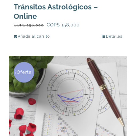
Tránsitos Astrológicos –
Online
El
El
COP$
158,000
COP$
196,000
precio
precio
Añadir al carrito
Detalles
original
actual
era:
es:
COP$
COP$
196,000.
158,000.
¡Oferta!