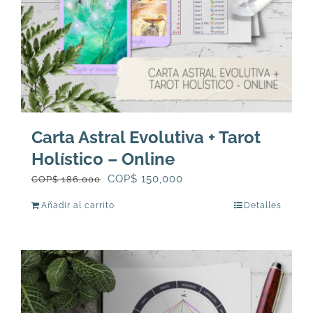
Carta Astral Evolutiva + Tarot
Holístico – Online
El
El
COP$
150,000
COP$
186,000
precio
precio
Añadir al carrito
Detalles
original
actual
era:
es:
COP$
COP$
186,000.
150,000.