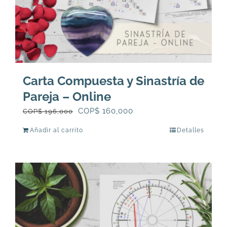
Carta Compuesta y Sinastría de
Pareja – Online
El
El
COP$
160,000
COP$
196,000
precio
precio
Añadir al carrito
Detalles
original
actual
era:
es:
COP$
COP$
196,000.
160,000.