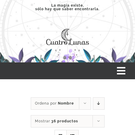
Saltar
La magia existe,
sólo hay que saber encontrarla.
al
contenido
Tog
Nav
INICIO
Ordena por
Nombre
SERVICIOS
Mostrar
36 productos
CLASES