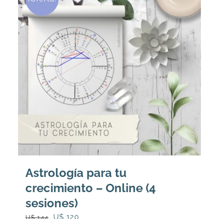
Astrología para tu
crecimiento – Online (4
sesiones)
El
El
U$
120
U$
144