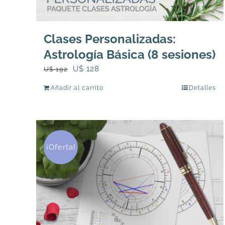
Clases Personalizadas:
Astrología Básica (8 sesiones)
El
El
U$
128
U$
192
precio
precio
Añadir al carrito
Detalles
original
actual
era:
es:
U$
U$
192.
128.
¡Oferta!