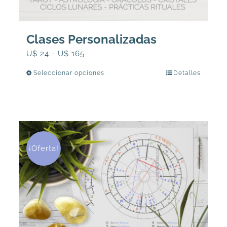
Clases Personalizadas
Rango
U$
24
-
U$
165
de
Seleccionar opciones
Detalles
Este
precios:
producto
desde
tiene
U$
múltiples
24
variantes.
hasta
Las
¡Oferta!
U$
opciones
165
se
pueden
elegir
en
la