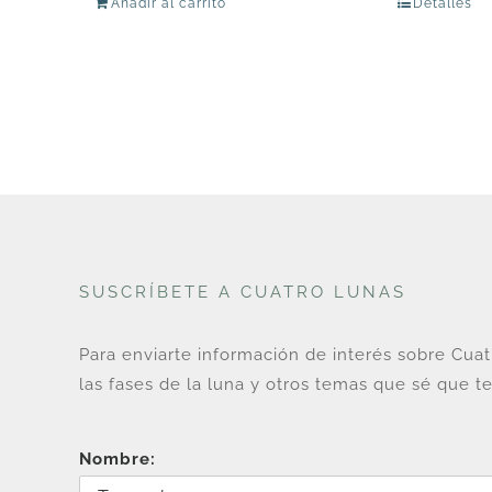
Añadir al carrito
Detalles
original
actual
era:
es:
U$
U$
68.
55.
SUSCRÍBETE A CUATRO LUNAS
Para enviarte información de interés sobre Cua
las fases de la luna y otros temas que sé que te
Nombre: