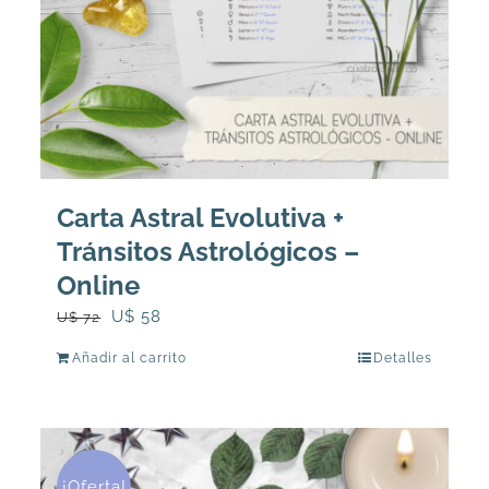
página
de
producto
Carta Astral Evolutiva +
Tránsitos Astrológicos –
Online
El
El
U$
58
U$
72
precio
precio
Añadir al carrito
Detalles
original
actual
era:
es:
U$
U$
72.
58.
¡Oferta!