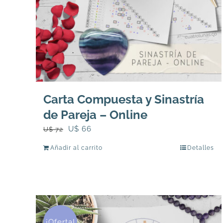
Carta Compuesta y Sinastría
de Pareja – Online
El
El
U$
66
U$
72
precio
precio
Añadir al carrito
Detalles
original
actual
era:
es:
U$
U$
72.
66.
¡Oferta!