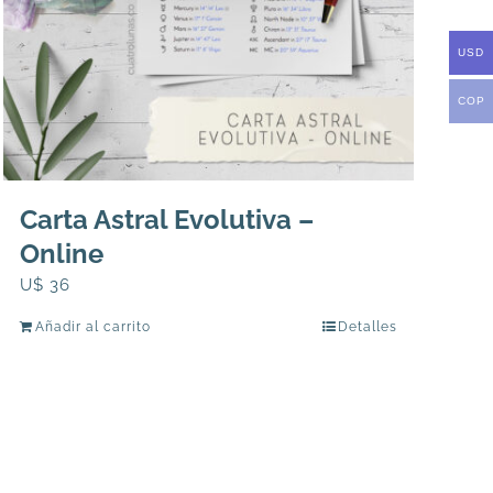
USD
COP
Carta Astral Evolutiva –
Online
U$
36
Añadir al carrito
Detalles