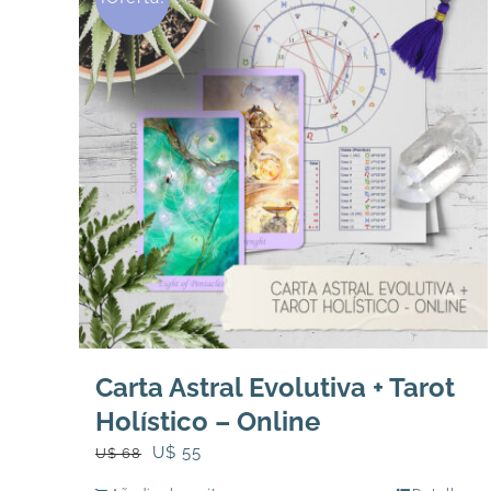
Carta Astral Evolutiva + Tarot
Holístico – Online
El
El
U$
55
U$
68
precio
precio