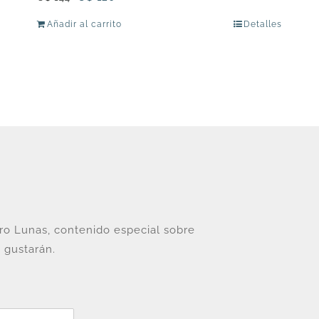
precio
precio
Añadir al carrito
Detalles
original
actual
era:
es:
U$
U$
144.
120.
tro Lunas, contenido especial sobre
 gustarán.