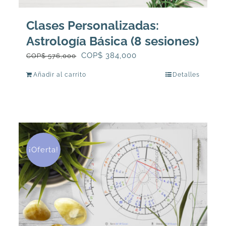
Clases Personalizadas:
Astrología Básica (8 sesiones)
El
El
COP$
384,000
COP$
576,000
precio
precio
Añadir al carrito
Detalles
original
actual
era:
es:
COP$
COP$
576,000.
384,000.
¡Oferta!