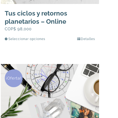
Tus ciclos y retornos
planetarios – Online
COP$
98,000
Seleccionar opciones
Detalles
Este
producto
tiene
múltiples
variantes.
Las
¡Oferta!
opciones
se
pueden
elegir
en
la