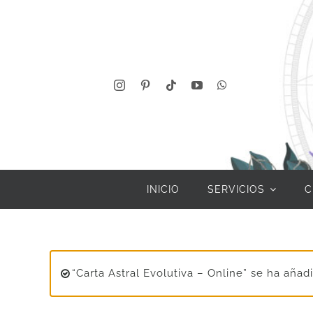
Saltar
al
contenido
INICIO
SERVICIOS
C
“Carta Astral Evolutiva – Online” se ha añadi