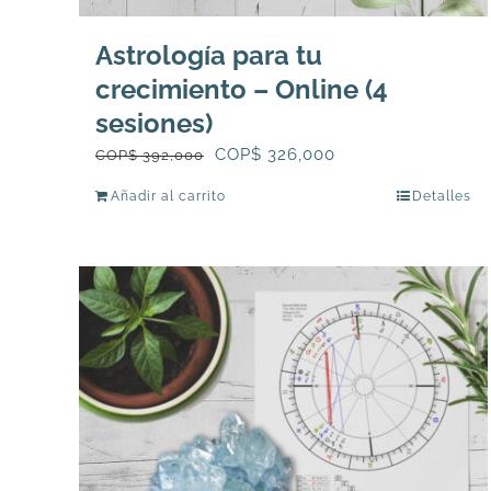
Astrología para tu
crecimiento – Online (4
sesiones)
El
El
COP$
326,000
COP$
392,000
precio
precio
Añadir al carrito
Detalles
original
actual
era:
es:
COP$
COP$
392,000.
326,000.