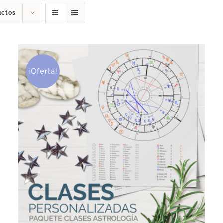
uctos
¡Oferta!