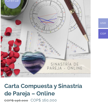
¡Oferta!
se
pueden
elegir
en
USD
la
COP
página
de
producto
Carta Compuesta y Sinastría
de Pareja – Online
El
El
COP$
160,000
COP$
196,000
precio
precio