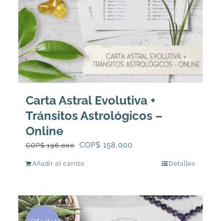
Carta Astral Evolutiva +
Tránsitos Astrológicos –
Online
El
El
COP$
158,000
COP$
196,000
precio
precio
Añadir al carrito
Detalles
original
actual
era:
es:
COP$
COP$
196,000.
158,000.