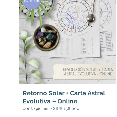
¡Oferta!
Retorno Solar + Carta Astral
Evolutiva – Online
El
El
COP$
158,000
COP$
196,000
precio
precio