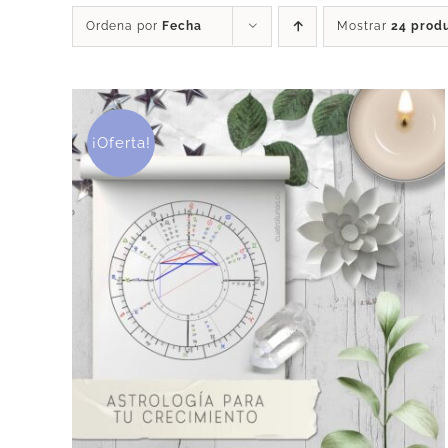
Ordena por
Fecha
Mostrar
24 prod
¡Oferta!