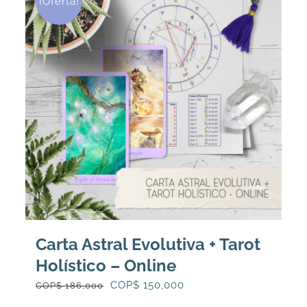
¡Oferta!
Carta Astral Evolutiva + Tarot
Holístico – Online
El
El
COP$
150,000
COP$
186,000
precio
precio