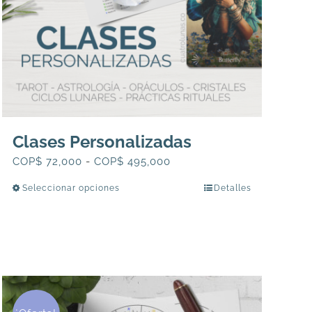
página
de
producto
Clases Personalizadas
Rango
COP$
72,000
-
COP$
495,000
de
Seleccionar opciones
Detalles
Este
precios:
producto
desde
tiene
COP$
múltiples
72,000
variantes.
hasta
Las
COP$
opciones
495,000