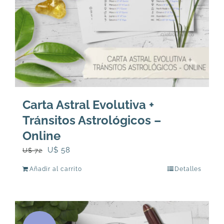
Carta Astral Evolutiva +
Tránsitos Astrológicos –
Online
El
El
U$
58
U$
72
precio
precio
Añadir al carrito
Detalles
original
actual
era:
es:
U$
U$
72.
58.