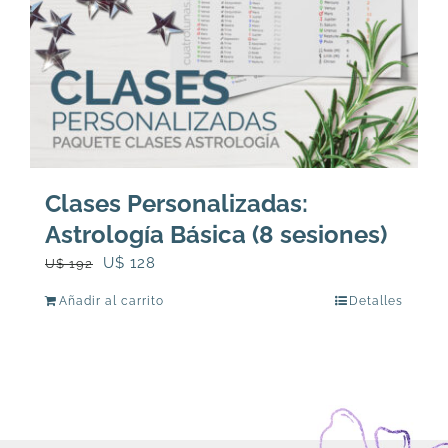
Clases Personalizadas:
Astrología Básica (8 sesiones)
El
El
U$
128
U$
192
precio
precio
Añadir al carrito
Detalles
original
actual
era:
es:
U$
U$
192.
128.