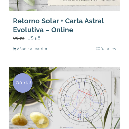
Retorno Solar + Carta Astral
Evolutiva – Online
El
El
U$
58
U$
72
precio
precio
Añadir al carrito
Detalles
original
actual
era:
es:
U$
U$
72.
58.
¡Oferta!