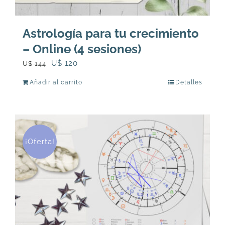
Astrología para tu crecimiento
– Online (4 sesiones)
El
El
U$
120
U$
144
precio
precio
Añadir al carrito
Detalles
original
actual
era:
es:
U$
U$
144.
120.
¡Oferta!