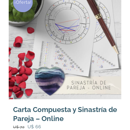
¡Oferta!
Carta Compuesta y Sinastría de
Pareja – Online
El
El
U$
66
U$
72