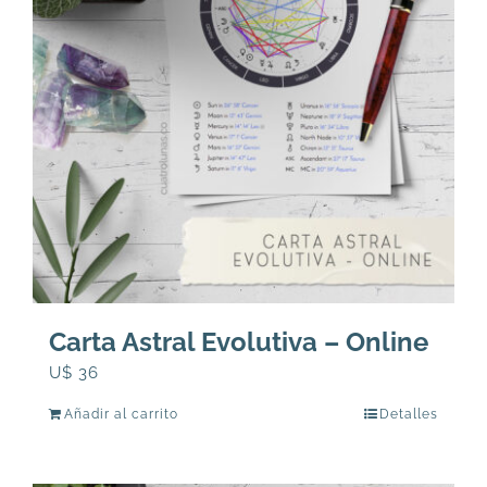
165
se
pueden
elegir
en
la
página
de
producto
Carta Astral Evolutiva – Online
U$
36
Añadir al carrito
Detalles