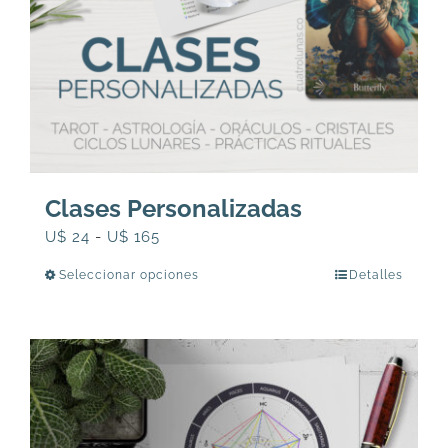
Clases Personalizadas
Rango
U$
24
-
U$
165
de
Seleccionar opciones
Detalles
Este
precios:
producto
desde
tiene
U$
múltiples
24
variantes.
hasta
Las
U$
opciones