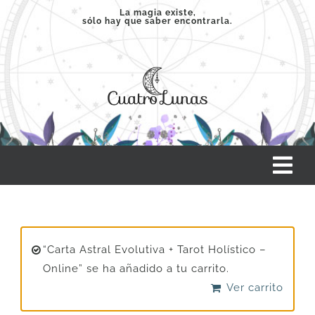
Saltar
La magia existe,
sólo hay que saber encontrarla.
al
contenido
Tog
Nav
INICIO
“Carta Astral Evolutiva + Tarot Holístico –
SERVICIOS
Online” se ha añadido a tu carrito.
Ver carrito
CLASES