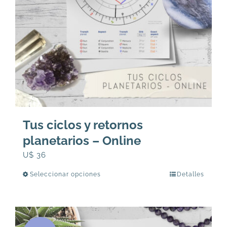
Tus ciclos y retornos
planetarios – Online
U$
36
Seleccionar opciones
Detalles
Este
producto
tiene
múltiples