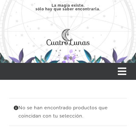
Saltar
La magia existe,
sólo hay que saber encontrarla.
al
contenido
Tog
Nav
INICIO
No se han encontrado productos que
SERVICIOS
coincidan con tu selección.
CLASES