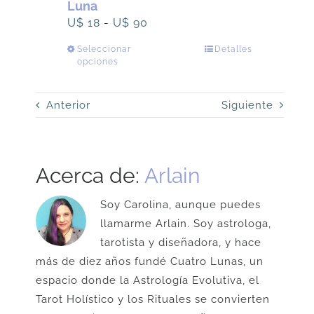
Luna
Rango
U$
18
-
U$
90
de
Seleccionar
Este
Detalles
precios:
opciones
producto
desde
tiene
U$
Anterior
múltiples
Siguiente
18
variantes.
hasta
Las
U$
opciones
90
Acerca de:
Arlain
se
pueden
Soy Carolina, aunque puedes
elegir
llamarme Arlain. Soy astrologa,
en
tarotista y diseñadora, y hace
la
más de diez años fundé Cuatro Lunas, un
página
espacio donde la Astrología Evolutiva, el
de
Tarot Holístico y los Rituales se convierten
producto