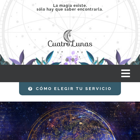
Saltar
La magia existe,
sólo hay que saber encontrarla.
al
contenido
Tog
Nav
CÓMO ELEGIR TU SERVICIO
INICIO
SERVICIOS
CLASES