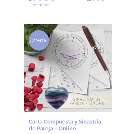
Este
opciones
producto
tiene
múltiples
variantes.
Las
¡Oferta!
opciones
se
pueden
elegir
en
la
página
de
producto
Carta Compuesta y Sinastría
de Pareja – Online