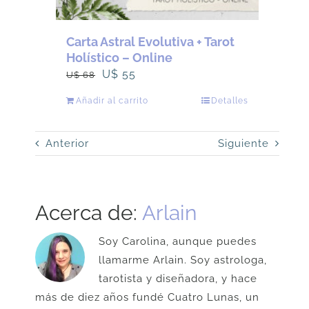
Carta Astral Evolutiva + Tarot
Holístico – Online
El
El
U$
55
U$
68
precio
precio
Añadir al carrito
Detalles
original
actual
era:
es:
Anterior
Siguiente
U$
U$
68.
55.
Acerca de:
Arlain
Soy Carolina, aunque puedes
llamarme Arlain. Soy astrologa,
tarotista y diseñadora, y hace
más de diez años fundé Cuatro Lunas, un