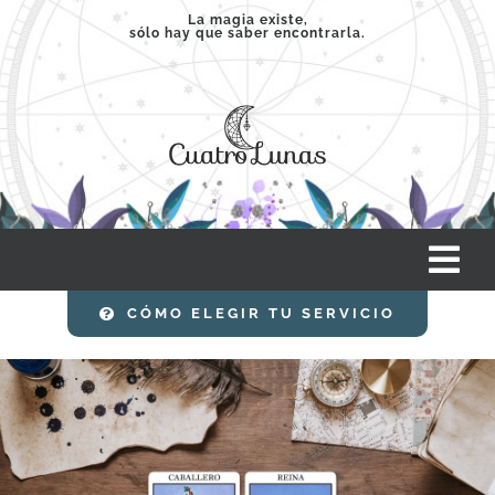
Saltar
La magia existe,
sólo hay que saber encontrarla.
al
contenido
Tog
Nav
CÓMO ELEGIR TU SERVICIO
INICIO
SERVICIOS
CLASES