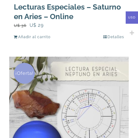
Lecturas Especiales – Saturno
en Aries – Online
USD
El
El
U$
29
U$
36
precio
precio
Añadir al carrito
Detalles
original
actual
era:
es:
U$
U$
36.
29.
¡Oferta!