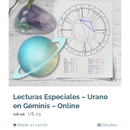
Lecturas Especiales – Urano
en Géminis – Online
El
El
U$
29
U$
36
precio
precio
Añadir al carrito
Detalles
original
actual