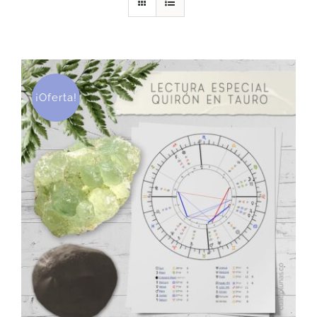
DESCARGAS
PRODUCTOS
¡Oferta!
ARTÍCULOS
ACERCA
CONTACTO
Carrito