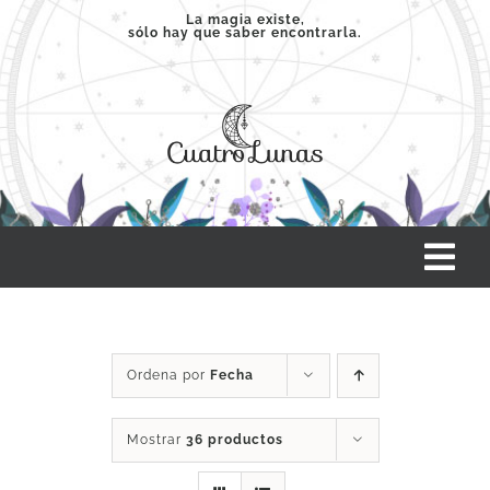
Saltar
La magia existe,
sólo hay que saber encontrarla.
al
contenido
Tog
Nav
INICIO
Ordena por
Fecha
SERVICIOS
Mostrar
36 productos
CLASES