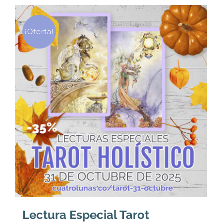
U$
U$
36.
29.
¡Oferta!
Lectura Especial Tarot