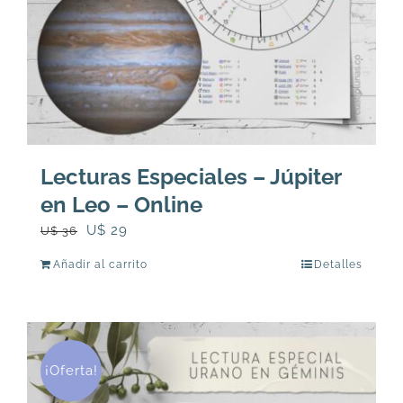
Lecturas Especiales – Júpiter
en Leo – Online
El
El
U$
29
U$
36
precio
precio
Añadir al carrito
Detalles
original
actual
era:
es:
U$
U$
36.
29.
¡Oferta!