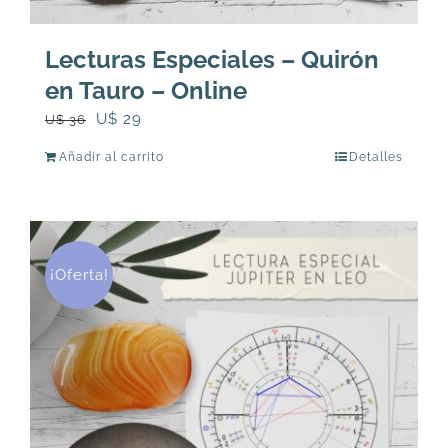
Lecturas Especiales – Quirón
en Tauro – Online
El
El
U$
29
U$
36
precio
precio
Añadir al carrito
Detalles
original
actual
era:
es:
U$
U$
36.
29.
¡Oferta!