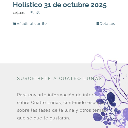
Holístico 31 de octubre 2025
El
El
U$
18
U$
28
precio
precio
Añadir al carrito
Detalles
original
actual
era:
es:
U$
U$
28.
18.
SUSCRÍBETE A CUATRO LUNAS
Para enviarte información de interés
sobre Cuatro Lunas, contenido especial
sobre las fases de la luna y otros temas
que sé que te gustarán.