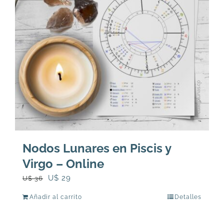
Nodos Lunares en Piscis y
Virgo – Online
El
El
U$
29
U$
36
precio
precio
Añadir al carrito
Detalles
original
actual
era:
es: