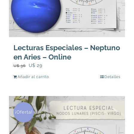
Lecturas Especiales – Neptuno
en Aries – Online
El
El
U$
29
U$
36
precio
precio
Añadir al carrito
Detalles
original
actual
era:
es:
U$
U$
36.
29.
¡Oferta!