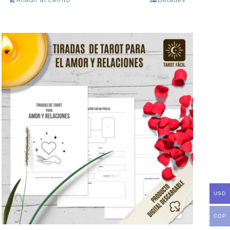
USD
COP