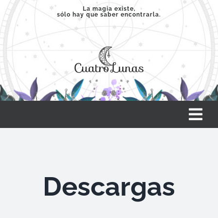
Saltar
La magia existe,
sólo hay que saber encontrarla.
al
contenido
Tog
Nav
INICIO
Descargas
SERVICIOS
CLASES