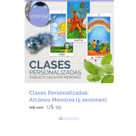
¡Oferta!
Clases Personalizadas:
Arcanos Menores (5 sesiones)
El
El
U$
95
U$
120
precio
precio
Detalles
original
actual
era:
es: