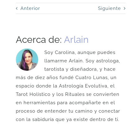
tiene
U$
Anterior
múltiples
Siguiente
36
variantes.
hasta
Las
U$
opciones
93
Acerca de:
Arlain
se
pueden
Soy Carolina, aunque puedes
elegir
llamarme Arlain. Soy astrologa,
en
tarotista y diseñadora, y hace
la
más de diez años fundé Cuatro Lunas, un
página
espacio donde la Astrología Evolutiva, el
de
Tarot Holístico y los Rituales se convierten
producto
en herramientas para acompañarte en el
proceso de entender tu camino y conectar
con la sabiduría que ya existe dentro de ti.