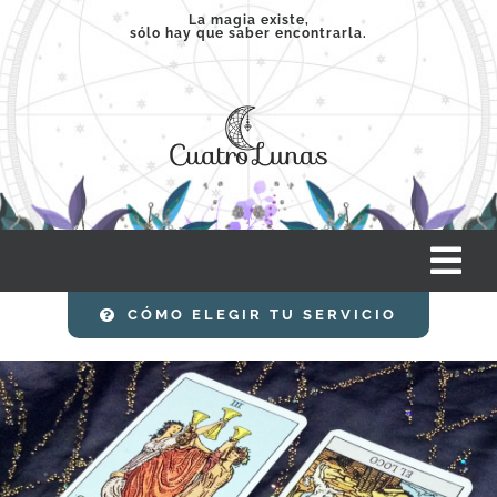
Saltar
La magia existe,
sólo hay que saber encontrarla.
al
contenido
Tog
Nav
CÓMO ELEGIR TU SERVICIO
INICIO
SERVICIOS
CLASES