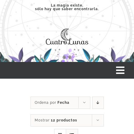
Saltar
La magia existe,
sólo hay que saber encontrarla.
al
contenido
Tog
Nav
INICIO
Ordena por
Fecha
SERVICIOS
Mostrar
12 productos
CLASES