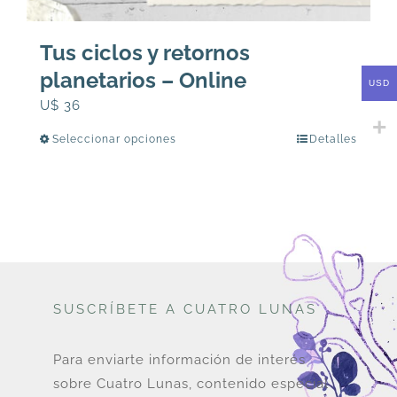
Tus ciclos y retornos
planetarios – Online
USD
U$
36
Seleccionar opciones
Detalles
Este
producto
tiene
múltiples
variantes.
Las
opciones
SUSCRÍBETE A CUATRO LUNAS
se
pueden
elegir
Para enviarte información de interés
en
sobre Cuatro Lunas, contenido especial