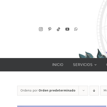
Saltar
al
contenido
INICIO
SERVICIOS
Ordena por
Orden predeterminado
M