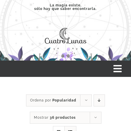
Saltar
La magia existe,
sólo hay que saber encontrarla.
al
contenido
Tog
Nav
INICIO
Ordena por
Popularidad
SERVICIOS
Mostrar
36 productos
CLASES