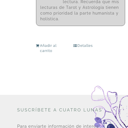
lectura. Recuerda que mis
lecturas de Tarot y Astrología tienen
como prioridad la parte humanista y
holística.
Añadir al
Detalles
carrito
SUSCRÍBETE A CUATRO LUNAS
Para enviarte información de interés