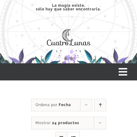
Saltar
La magia existe,
sólo hay que saber encontrarla.
al
contenido
Tog
Nav
INICIO
Ordena por
Fecha
SERVICIOS
Mostrar
24 productos
CLASES