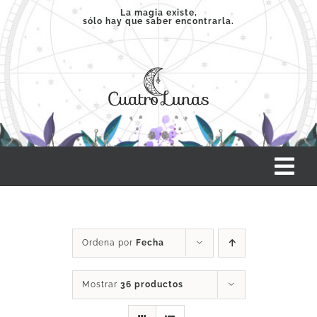
Saltar
La magia existe,
sólo hay que saber encontrarla.
al
contenido
Tog
Nav
INICIO
Ordena por
Fecha
SERVICIOS
Mostrar
36 productos
CLASES