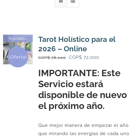
DESCARGAS
PRODUCTOS
Tarot Holístico para el
Agotado
2026 – Online
ARTÍCULOS
¡Oferta!
El
El
COP$
72,000
COP$
78,000
precio
precio
IMPORTANTE: Este
original
actual
ACERCA
Servicio estará
era:
es:
COP$
COP$
disponible de nuevo
CONTACTO
78,000.
72,000.
el próximo año.
Carrito
Que mejor manera de empezar el año
que mirando las energías de cada uno