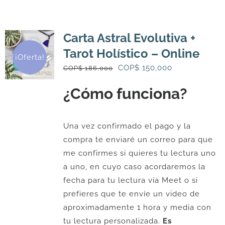
Carta Astral Evolutiva +
Tarot Holístico – Online
¡Oferta!
El
El
COP$
150,000
COP$
186,000
precio
precio
¿Cómo funciona?
original
actual
era:
es:
COP$
COP$
Una vez confirmado el pago y la
186,000.
150,000.
compra te enviaré un correo para que
me confirmes si quieres tu lectura uno
a uno, en cuyo caso acordaremos la
fecha para tu lectura vía Meet o si
prefieres que te envíe un video de
aproximadamente 1 hora y media con
tu lectura personalizada.
Es