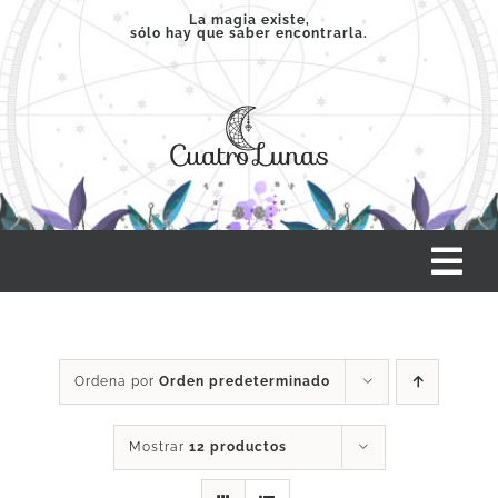
Saltar
La magia existe,
sólo hay que saber encontrarla.
al
contenido
Tog
Nav
INICIO
Ordena por
Orden predeterminado
SERVICIOS
Mostrar
12 productos
CLASES