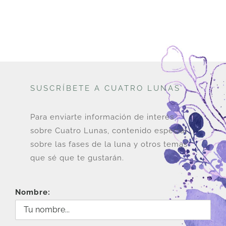
era:
es:
COP$
COP$
78,000.
72,000.
SUSCRÍBETE A CUATRO LUNAS
Para enviarte información de interés
sobre Cuatro Lunas, contenido especial
sobre las fases de la luna y otros temas
que sé que te gustarán.
Nombre: