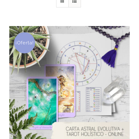
DESCARGAS
PRODUCTOS
¡Oferta!
ARTÍCULOS
ACERCA
CONTACTO
Carrito