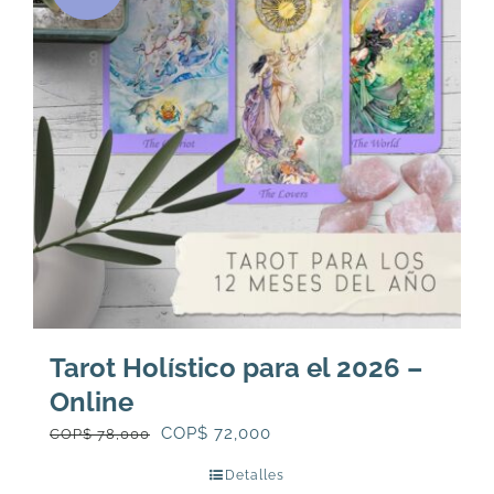
Tarot Holístico para el 2026 –
Online
El
El
COP$
72,000
COP$
78,000
precio
precio
Detalles
original
actual