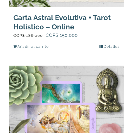
Carta Astral Evolutiva + Tarot
Holístico – Online
El
El
COP$
150,000
COP$
186,000
precio
precio
Añadir al carrito
Detalles
original
actual
era:
es:
COP$
COP$
186,000.
150,000.