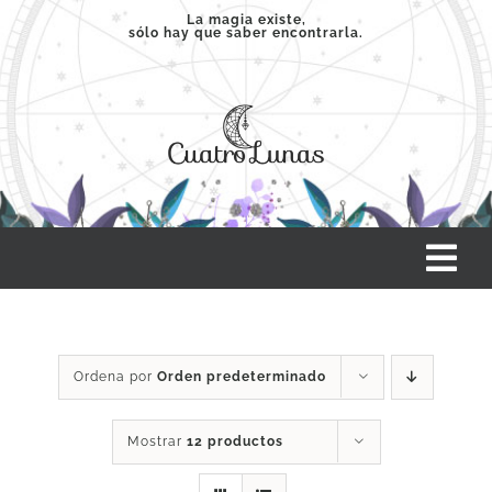
Saltar
La magia existe,
sólo hay que saber encontrarla.
al
contenido
Tog
Nav
INICIO
Ordena por
Orden predeterminado
SERVICIOS
Mostrar
12 productos
CLASES