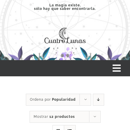
Saltar
La magia existe,
sólo hay que saber encontrarla.
al
contenido
Tog
Nav
INICIO
Ordena por
Popularidad
SERVICIOS
Mostrar
12 productos
CLASES