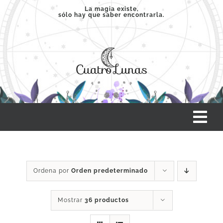
Saltar
La magia existe,
sólo hay que saber encontrarla.
al
contenido
Tog
Nav
INICIO
Ordena por
Orden predeterminado
SERVICIOS
Mostrar
36 productos
CLASES