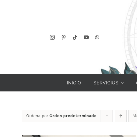
Saltar
al
contenido
INICIO
SERVICIOS
Ordena por
Orden predeterminado
M