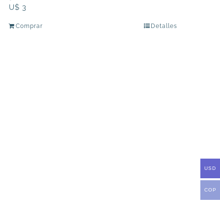
U$
3
Comprar
Detalles
USD
COP