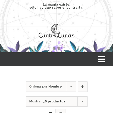
Saltar
La magia existe,
sólo hay que saber encontrarla.
al
contenido
Tog
Nav
INICIO
Ordena por
Nombre
SERVICIOS
Mostrar
36 productos
CLASES