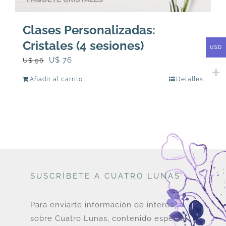
Clases Personalizadas:
Cristales (4 sesiones)
USD
El
El
U$
76
U$
96
precio
precio
Añadir al carrito
Detalles
original
actual
era:
es:
U$
U$
96.
76.
SUSCRÍBETE A CUATRO LUNAS
Para enviarte información de interés
sobre Cuatro Lunas, contenido especial