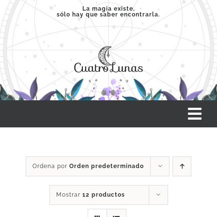
Saltar
La magia existe,
sólo hay que saber encontrarla.
al
contenido
Tog
Nav
INICIO
Ordena por
Orden predeterminado
SERVICIOS
Mostrar
12 productos
CLASES