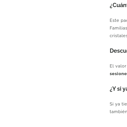
¿Cuán
Este pa
Familias
cristale
Descu
El valo
sesione
¿Y si 
Si ya t
también