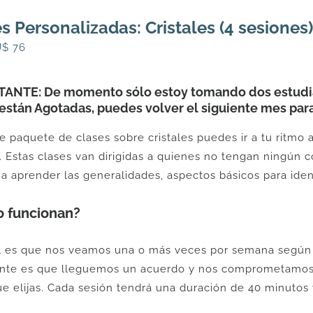
s Personalizadas: Cristales (4 sesiones)
l
El
U$
76
recio
precio
riginal
actual
ANTE: De momento sólo estoy tomando dos estudiant
ra:
es:
están Agotadas, puedes volver el siguiente mes para
U$
U$
e paquete de clases sobre cristales puedes ir a tu ritmo
6.
76.
 Estas clases van dirigidas a quienes no tengan ningún c
o a aprender las generalidades, aspectos básicos para ide
 funcionan?
l es que nos veamos una o más veces por semana según 
nte es que lleguemos un acuerdo y nos comprometamos 
e elijas. Cada sesión tendrá una duración de 40 minutos