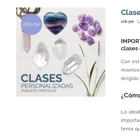
Clase
E
U$
96
¡Oferta!
p
o
IMPORT
e
clases 
Con est
9
mismos.
dirigid
¿Cómo
Lo idea
importa
tema qu