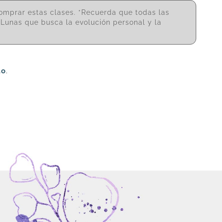
omprar estas clases. *Recuerda que todas las
o Lunas que busca la evolución personal y la
to
.