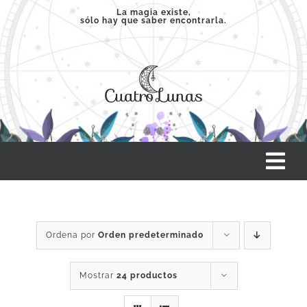
Saltar
La magia existe,
sólo hay que saber encontrarla.
al
contenido
Tog
Nav
INICIO
Ordena por
Orden predeterminado
SERVICIOS
Mostrar
24 productos
CLASES