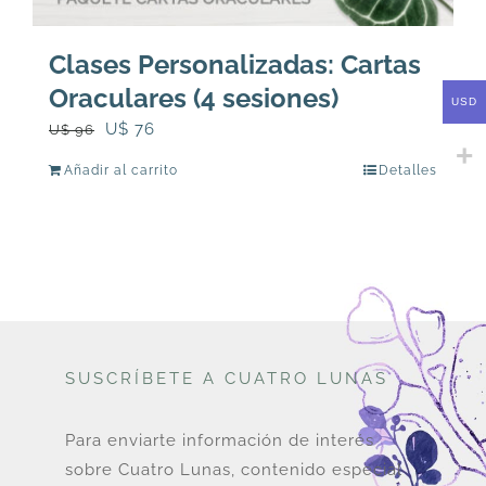
Clases Personalizadas: Cartas
Oraculares (4 sesiones)
USD
El
El
U$
76
U$
96
precio
precio
Añadir al carrito
Detalles
original
actual
era:
es:
U$
U$
96.
76.
SUSCRÍBETE A CUATRO LUNAS
Para enviarte información de interés
sobre Cuatro Lunas, contenido especial