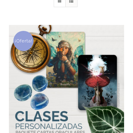
DESCARGAS
PRODUCTOS
¡Oferta!
ARTÍCULOS
ACERCA
CONTACTO
Carrito