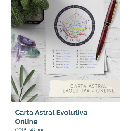
186,000.
150,000.
Carta Astral Evolutiva –
Online
COP$
98,000