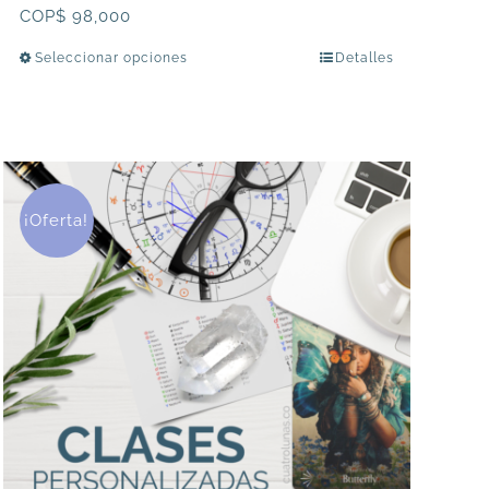
COP$
98,000
Seleccionar opciones
Detalles
Este
producto
tiene
múltiples
variantes.
Las
¡Oferta!
opciones
se
pueden
elegir
en
la
página
de
producto