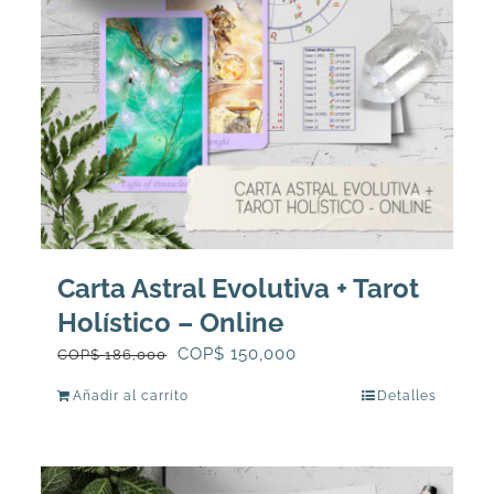
Carta Astral Evolutiva + Tarot
Holístico – Online
El
El
COP$
150,000
COP$
186,000
precio
precio
Añadir al carrito
Detalles
original
actual
era:
es:
COP$
COP$