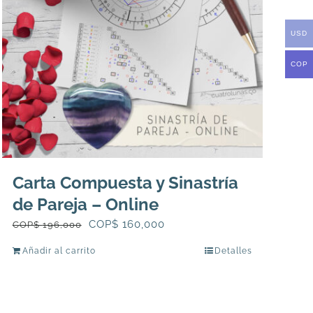
la
USD
página
de
COP
producto
Carta Compuesta y Sinastría
de Pareja – Online
El
El
COP$
160,000
COP$
196,000
precio
precio
Añadir al carrito
Detalles
original
actual
era:
es:
COP$
COP$