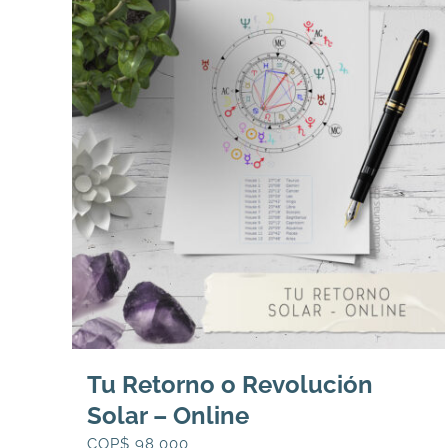
196,000.
158,000.
Tu Retorno o Revolución
Solar – Online
COP$
98,000