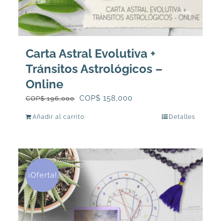
Carta Astral Evolutiva +
Tránsitos Astrológicos –
Online
El
El
COP$
158,000
COP$
196,000
precio
precio
Añadir al carrito
Detalles
original
actual
era:
es:
COP$
COP$
196,000.
158,000.
¡Oferta!