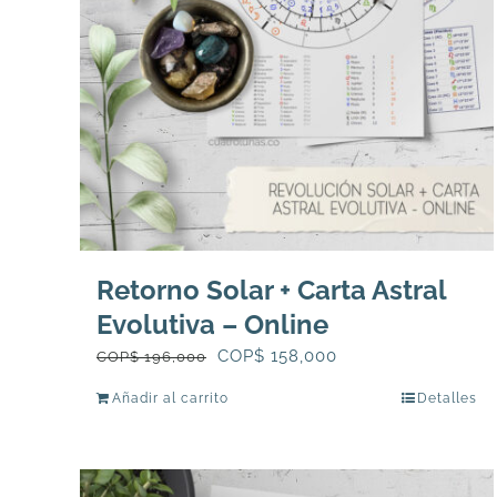
Retorno Solar + Carta Astral
Evolutiva – Online
El
El
COP$
158,000
COP$
196,000
precio
precio
Añadir al carrito
Detalles
original
actual
era:
es:
COP$
COP$