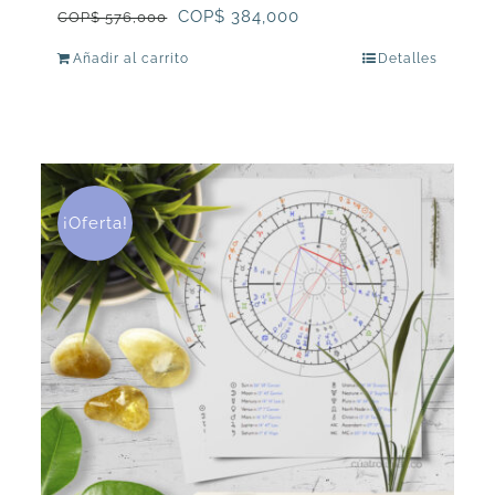
El
El
COP$
384,000
COP$
576,000
precio
precio
Añadir al carrito
Detalles
original
actual
era:
es:
COP$
COP$
576,000.
384,000.
¡Oferta!