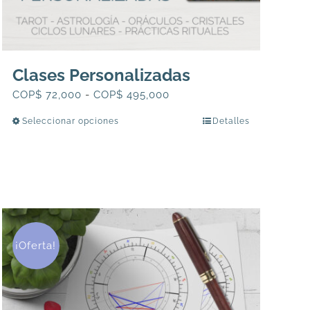
Clases Personalizadas
Rango
COP$
72,000
-
COP$
495,000
de
Seleccionar opciones
Detalles
Este
precios:
producto
desde
tiene
COP$
múltiples
72,000
variantes.
hasta
Las
COP$
opciones
495,000
¡Oferta!
se
pueden
elegir
en